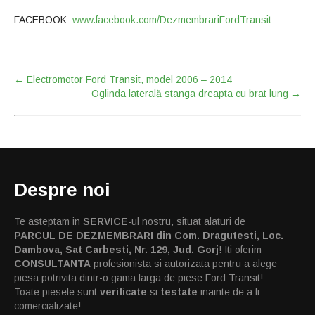
FACEBOOK:
www.facebook.com/DezmembrariFordTransit
Post
←
Electromotor Ford Transit, model 2006 – 2014
Oglinda laterală stanga dreapta cu brat lung
→
navigation
Despre noi
Te asteptam in
SERVICE
-ul nostru, situat alaturi de
PARCUL DE DEZMEMBRARI din Com. Dragutesti, Loc.
Dambova, Sat Carbesti, Nr. 129, Jud. Gorj
! Iti oferim
CONSULTANTA
profesionista si autorizata pentru a alege
piesa potrivita dintr-o gama larga de piese Ford Transit!
Toate piesele sunt
verificate
si
testate
inainte de a fi
comercializate!